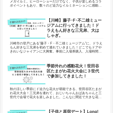
メガイルミ。ヒーローショーだけでなく、子供が楽しめるコラ
ボイベントもあり、数々のど迫力なイルミネーションに感動
し、子供も大人も大満喫。事前に開催されるイベントを確認し
た上で、ぜひ、家族で遊びに行かれることをオススメします。
当ブログは、三兄弟ママの育児ブログです。子連れお出かけを
【川崎】藤子･F･不二雄ミュー
子連れお出かけ
はじめとする育児家事のおすすめ情報を発信中。
ジアムに行ってきました！ド
ラえもん好きな三兄弟、大は
しゃぎ。
川崎市の登戸にある”藤子・F・不二雄ミュージアム”に、ドラえ
もん好きな三兄弟を初めて連れていきました！どこでもドアや
きれいなジャイアンに大興奮。事前に入場券購入、入場時間指
定だった為か、混雑しているものの館内を快適に遊べました。
未就学児のキッズスペースや小学生でも楽しいマンガコーナー
もあり大満足。当ブログは、三兄弟ママの育児ブログです。子
季節外れの感動花火！世田谷
子連れお出かけ
供とのおでかけ情報など、育児家事のおすすめ情報を発信中。
区たまがわ花火大会に３世代
で参加してきました！
秋の涼しい季節にド迫力な花火が堪能できる、世田谷区たまが
わ花火大会！三兄弟を連れて、おじいちゃんおばあちゃんと三
世代で会場で花火を楽しみました。こんなに間近で大きな花火
を見ることができ、大人も子供も感動。夏の花火大会とはまた
一味違う、魅力いっぱいな感動花火。ぜひ、交通情報を事前に
確認の上、足を運んで見てくださいね。当ブログは、三兄弟マ
【子供と原宿デート】Long!