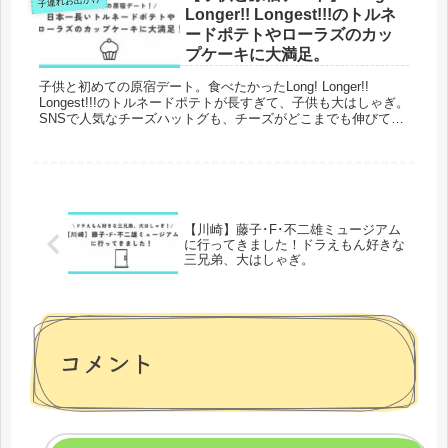
子連れお出かけ
マの育児ブログです。子供とのお出かけをはじめとする、育児
Longer!! Longest!!!のトルネ
家事のおすすめ情報を発信しています。
ードポテトやローラズのカッ
プケーキに大満足。
子供と初めての原宿デート。食べたかったLong! Longer!!
Longest!!!のトルネードポテトが長すぎて、子供も大はしゃぎ。
SNSで人気なチーズハットグも、チーズがどこまでも伸びて、
チーズ好きにはたまらない美味しさ。しょっぱい口のあとに
は、LOLA'Sの甘くて可愛いカップケーキを。大人も子供も楽し
める原宿、是非遊びに行ってみて下さいね。当ブログは、三兄
弟ママの育児ブログです。子連れおでかけをはじめ、育児の悩
みや教育など、育児家事のおすすめ情報を発信中。
【川崎】藤子･F･不二雄ミュージアム
に行ってきました！ドラえもん好きな
三兄弟、大はしゃぎ。
コメント