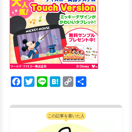
F
T
L
H
C
共
a
w
i
a
o
有
c
i
n
t
p
e
t
e
e
y
この記事を書いた人
b
t
n
L