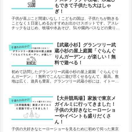
もできて子供たち大はしゃ
ぎ！
子供が喜ぶこと間違いなし！こどもの国は、子供たちが飽きる
ことなく１日楽しめるおすすめお出かけスポットです。アスレ
チックをはじめ、牧場や水あそび、SLや園内バスなどの乗り物
など、子供が喜ぶ遊び場や遊具がたくさん揃っています。最寄
り駅はこどもの国駅。都内から車・電車どちらも１時間程度で
着きます。当ブログは、三兄弟・双子ママの”親も子も成長す
【武蔵小杉】グランツリー武
子連れお出かけ
る”育児ブログです。子供とのお出かけ、育児の悩み、時短家事
蔵小杉の屋上庭園「ぐらんぐ
など、育児や家事のおすすめ情報を発信しています。
りんガーデン」が楽しい！無
料で遊べる！
初めて訪問したグランツリー武蔵小杉の屋上庭園「ぐらんぐり
んガーデン」！無料でこんなに遊び尽くせるなんて、最高。敷
地は広く、遊具も豊富。グランツリー武蔵小杉には、イトーヨ
ーカドーやトイロパークなども入っており、子供が楽しめる施
設になってます。グランツリーに訪問された際には、ぜひ屋上
庭園にも遊びに行ってみて下さいね。楽しめること間違いな
【大井競馬場】家族で東京メ
子連れお出かけ
し。当ブログは、三兄弟ママの育児ブログです。子連れおでか
ガイルミに行ってきました！
けをはじめ、育児の悩みや教育など、育児家事のオススメ情報
を発信中。
子供の大好きなヒーローショ
ーやイベントも盛りだくさ
ん！
子供の大好きなヒーローショーを見るために初めて伺った東京