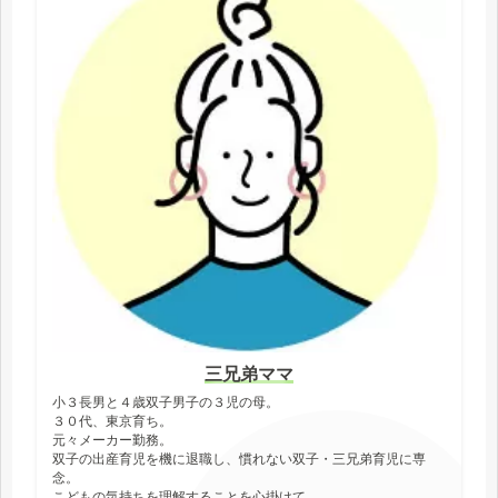
o
e
a
i
o
r
n
k
k
三兄弟ママ
小３長男と４歳双子男子の３児の母。
３０代、東京育ち。
元々メーカー勤務。
双子の出産育児を機に退職し、慣れない双子・三兄弟育児に専
念。
こどもの気持ちを理解することを心掛けて、