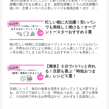
”毎日の洗濯をラクにしたい”と願うお母さん必見！ドラム式洗
濯機の選び方をお教えします。縦型洗濯機とドラム式洗濯機の
違いや、主要メーカーの人気シリーズを徹底比較！ぜひ、ドラ
ム式洗濯機の購入を迷われている方に読んでいただきたいで
す。
忙しい朝に大活躍！安いパン
時短家事
でも美味しく焼ける！オーブ
ントースターおすすめ３選
朝の忙しい時間に大活躍のオーブントースター！いつものパン
が、手間をかけずにより美味しくなったら嬉しいですよね。パ
ン耳を残してしまうお子さんにもおすすめ！パンを美味しく焼
けるオーブントースターを３つご紹介します。アラジン・バル
ミューダー・ビストロを徹底比較！三兄弟・双子ママがおすす
めする時短家電。ぜひ、読んでください。
【簡単】５分でパパッと作れ
時短家事
る！旦那も喜ぶ「時短おつま
み」レシピ５選！
主婦にとって、毎日の食事を用意するのってとても大変ですよ
ね。当ブログで紹介している「時短おつまみ」は、誰でも簡単
に、５分以内で作れるお料理ばかり。おかずを１品追加したい
時やお酒のおつまみをパパッと作りたい時に真似できるレシピ
です。洗い物も少なく、手間暇かけずとも美味しくできる料理
なので、ぜひ一度作ってみてくださいね。当ブログは、三兄