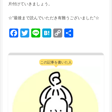
片付けていきましょう。
☆°最後まで読んでいただき有難うございました°☆
F
T
L
H
C
共
a
w
i
a
o
有
c
i
n
t
p
e
t
e
e
y
この記事を書いた人
b
t
n
L
o
e
a
i
o
r
n
k
k