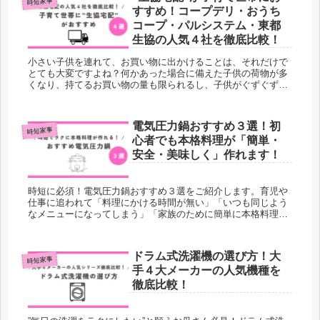
を発信しています。
時短家事
すすめ！コープデリ・おうち
コープ・パルシステム・東都
生協の人気４社を徹底比較！
小さい子供を連れて、お買い物に出かけることは、それだけで
とても大変ですよね？何かあった場合に備えた子供の荷物が多
くなり、持てるお買い物の量も限られるし、子供がぐずぐずし
た場合は時間もかかってしまうものです。私が実際に利用して
良かった”生協宅配”について、人気４社を比較しながらご紹介
します。子供が小さいうちは、無理せず、うまく活用できるサ
電気圧力鍋おすすめ３選！初
ービスや宅配などを利用することをオススメします。当ブログ
時短家事
心者でも本格料理が「簡単・
は、三兄弟・双子ママの育児ブログです。時短家事や幼児教
育、育児の悩みなど育児家事のおすすめ情報を発信していま
安全・美味しく」作れます！
す。
時短に必須！電気圧力鍋おすすめ３選をご紹介します。育児や
仕事に追われて「料理にかける時間が無い」「いつも同じよう
なメニューになってしまう」「家族のために簡単に本格料理を
作りたい」と思っている方に、是非読んでいただきたいです。
当ブログは三兄弟・双子ママが育児家事のおすすめ情報を発信
しています。
ドラム式洗濯機の選び方！大
時短家事
手４大メーカーの人気機種を
徹底比較！