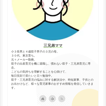
三兄弟ママ
小３長男と４歳双子男子の３児の母。
３０代、東京育ち。
元々メーカー勤務。
双子の出産育児を機に退職し、慣れない双子・三兄弟育児に専
念。
こどもの気持ちを理解することを心掛けて、
毎日笑顔で居たいと日々勉強中。
双子・三兄弟育児の悩みに対する解決法や、時短家事、子供との
お出かけなど、様々な育児家事のおすすめ情報を発信していきま
す。