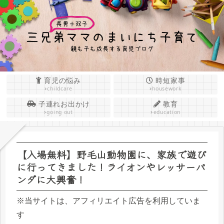
育児の悩み
時短家事
childcare
housework
子連れお出かけ
教育
going out
education
【入場無料】野毛山動物園に、家族で遊び
に行ってきました！ライオンやレッサーパ
ンダに大興奮！
※当サイトは、アフィリエイト広告を利用していま
す