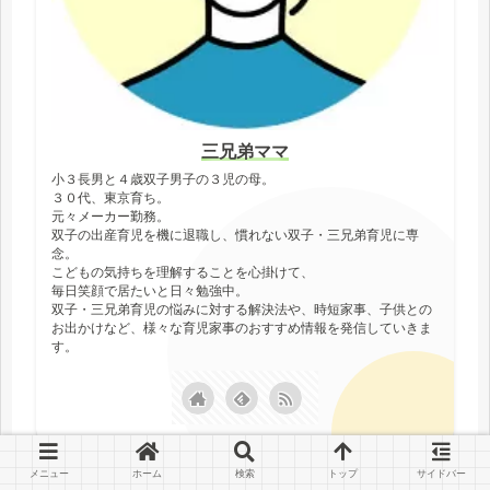
三兄弟ママ
小３長男と４歳双子男子の３児の母。
３０代、東京育ち。
元々メーカー勤務。
双子の出産育児を機に退職し、慣れない双子・三兄弟育児に専
念。
こどもの気持ちを理解することを心掛けて、
毎日笑顔で居たいと日々勉強中。
双子・三兄弟育児の悩みに対する解決法や、時短家事、子供との
お出かけなど、様々な育児家事のおすすめ情報を発信していきま
す。
メニュー
ホーム
検索
トップ
サイドバー
子連れお出かけ