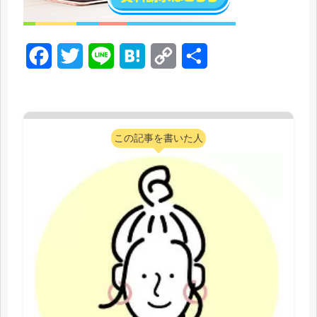
F
T
L
H
C
共
a
w
i
a
o
有
c
i
n
t
p
e
t
e
e
y
この記事を書いた人
b
t
n
L
o
e
a
i
o
r
n
k
k