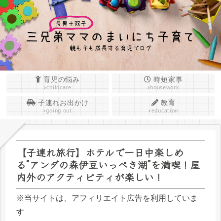
育児の悩み
時短家事
childcare
housework
子連れお出かけ
教育
going out
education
【子連れ旅行】ホテルで一日中楽しめ
る”アンダの森伊豆いっぺき湖”を満喫！屋
内外のアクティビティが楽しい！
※当サイトは、アフィリエイト広告を利用していま
す