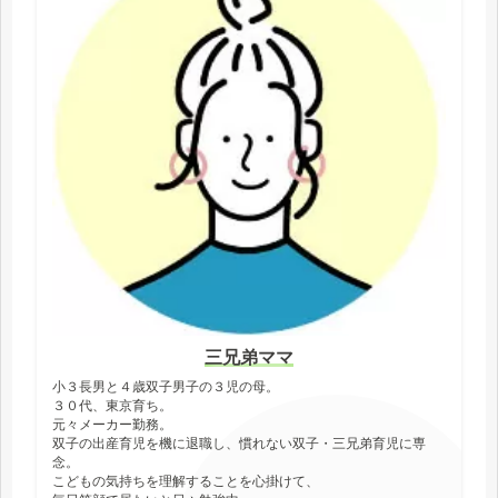
o
r
n
k
k
三兄弟ママ
小３長男と４歳双子男子の３児の母。
３０代、東京育ち。
元々メーカー勤務。
双子の出産育児を機に退職し、慣れない双子・三兄弟育児に専
念。
こどもの気持ちを理解することを心掛けて、