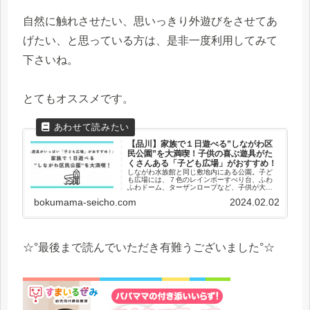
自然に触れさせたい、思いっきり外遊びをさせてあ
げたい、と思っている方は、是非一度利用してみて
下さいね。
とてもオススメです。
【品川】家族で１日遊べる”しながわ区
民公園”を大満喫！子供の喜ぶ遊具がた
くさんある「子ども広場」がおすすめ！
しながわ水族館と同じ敷地内にある公園。子ど
も広場には、７色のレインボーすべり台、ふわ
ふわドーム、ターザンロープなど、子供が大好
きな遊具がたくさんあります。お金もかから
bokumama-seicho.com
2024.02.02
ず、子供達が大満足できる遊具や施設が揃って
いるので、子連れ家族におすすめ。当ブログ
は、三兄弟ママの育児ブログです。子連れおで
かけをはじめとする、育児家事のおすすめ情報
を発信中。
☆°最後まで読んでいただき有難うございました°☆