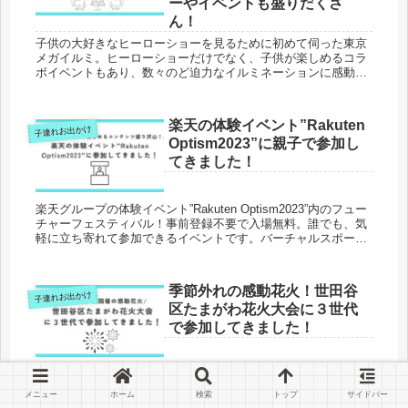
ーやイベントも盛りだくさ
ん！
子供の大好きなヒーローショーを見るために初めて伺った東京
メガイルミ。ヒーローショーだけでなく、子供が楽しめるコラ
ボイベントもあり、数々のど迫力なイルミネーションに感動
し、子供も大人も大満喫。事前に開催されるイベントを確認し
た上で、ぜひ、家族で遊びに行かれることをオススメします。
当ブログは、三兄弟ママの育児ブログです。子連れお出かけを
楽天の体験イベント”Rakuten
子連れお出かけ
はじめとする育児家事のおすすめ情報を発信中。
Optism2023”に親子で参加し
てきました！
楽天グループの体験イベント”Rakuten Optism2023”内のフュー
チャーフェスティバル！事前登録不要で入場無料。誰でも、気
軽に立ち寄れて参加できるイベントです。バーチャルスポーツ
やAR体験、リズムゲーム、スタンプラリー、巨大ガチャ、抽選
会など、親も子も楽しめるコンテンツが盛りだくさん。想像以
上に楽しく、夏休みの楽しい思い出になりました。当ブログ
季節外れの感動花火！世田谷
子連れお出かけ
は、三兄弟ママの育児ブログで、育児家事のおすすめ情報を発
区たまがわ花火大会に３世代
信しています。子供とのお出かけをはじめ、育児の悩みや教育
についても発信中ですので、是非ご覧ください。
で参加してきました！
秋の涼しい季節にド迫力な花火が堪能できる、世田谷区たまが
わ花火大会！三兄弟を連れて、おじいちゃんおばあちゃんと三
メニュー
ホーム
検索
トップ
サイドバー
世代で会場で花火を楽しみました。こんなに間近で大きな花火