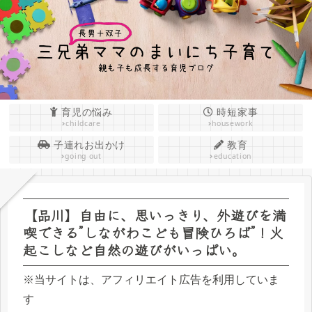
育児の悩み
時短家事
childcare
housework
子連れお出かけ
教育
going out
education
【品川】自由に、思いっきり、外遊びを満
喫できる”しながわこども冒険ひろば”！火
起こしなど自然の遊びがいっぱい。
※当サイトは、アフィリエイト広告を利用していま
す