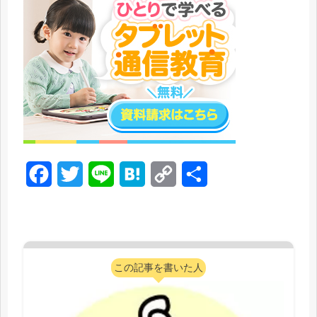
F
T
L
H
C
共
a
w
i
a
o
有
c
i
n
t
p
e
t
e
e
y
この記事を書いた人
b
t
n
L
o
e
a
i