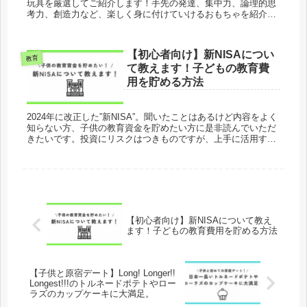
玩具を厳選してご紹介します！手先の発達、集中力、論理的思
考力、創造力など、楽しく身に付けていけるおもちゃを紹介し
ています。早いうちから、その子その子に合った知育玩具を選
んであげることで、自然とぐんぐん成長していきます。当ブロ
グは、三兄弟・双子ママの”親も子も成長する”育児ブログで
【初心者向け】新NISAについ
す。幼児教育をはじめ、育児の悩みや時短家事など育児家事の
教育
て教えます！子どもの教育費
おすすめ情報を発信しています。
用を貯める方法
2024年に改正した”新NISA”。聞いたことはあるけど内容をよく
知らない方、子供の教育資金を貯めたい方に是非読んでいただ
きたいです。投資にリスクはつきものですが、上手に活用する
ことで、コツコツお金を増やすことができます。お金を増やす
1つの方法として参考にして頂ければ幸いです。新NISAは、投
資の利益が無期限で非課税になったり、1人あたり投資できる
額が増えたりと、従来NISAよりも使いやすくなっています。
【初心者向け】新NISAについて教え
ます！子どもの教育費用を貯める方法
【子供と原宿デート】Long! Longer!!
Longest!!!のトルネードポテトやロー
ラズのカップケーキに大満足。