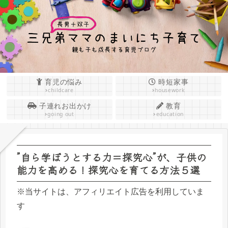
育児の悩み
時短家事
childcare
housework
子連れお出かけ
教育
going out
education
”自ら学ぼうとする力＝探究心”が、子供の
能力を高める！探究心を育てる方法５選
※当サイトは、アフィリエイト広告を利用していま
す