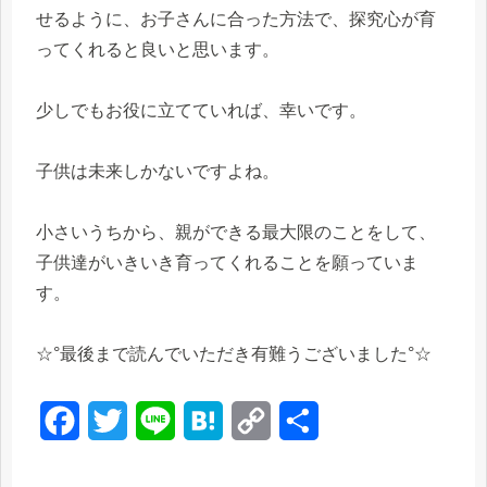
せるように、お子さんに合った方法で、探究心が育
ってくれると良いと思います。
少しでもお役に立てていれば、幸いです。
子供は未来しかないですよね。
小さいうちから、親ができる最大限のことをして、
子供達がいきいき育ってくれることを願っていま
す。
☆°最後まで読んでいただき有難うございました°☆
F
T
L
H
C
共
a
w
i
a
o
有