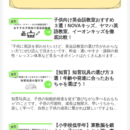
子供向け英会話教室おすすめ
教育
３選！NOVAキッズ、ヤマハ英
語教室、イーオンキッズを徹
底比較！
”子供に英語を習わせたいけど、英会話教室の選び方がわからな
い方”にぜひ読んで頂きたいです。料金・通いやすさ・講師の相
性・レッスン体系など見るべきポイントはたくさんあります。
お子さんの性格に合わせて選んであげられるように、選び方の
ポイントや大手英会話教室の比較をご紹介しています。当ブロ
グは三兄弟・双子ママの”親も子も成長する”育児ブログです。
【知育】知育玩具の選び方３
教育
選！年齢や発達に合ったおも
ちゃを選ぼう！
知育玩具は、子供の知能的発達を促す”遊びながら学べるおもち
ゃ”のことです。子供の可能性、成長は無限大。早いうちから、
楽しく学べて、自然と子供の成長に繋がれば嬉しいですよね。
知育玩具を選ぶ上でのポイントや注意点についてご紹介しま
す。当ブログは”子供も親も成長する”育児ブログです。幼児教
育、育児の悩み、時短家事など育児家事のおすすめ情報を発信
【小学校低学年】算数脳を鍛
しています。
教育