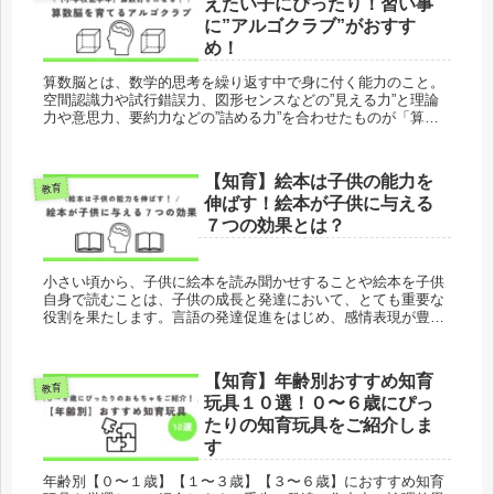
えたい子にぴったり！習い事
に”アルゴクラブ”がおすす
め！
算数脳とは、数学的思考を繰り返す中で身に付く能力のこと。
空間認識力や試行錯誤力、図形センスなどの”見える力”と理論
力や意思力、要約力などの”詰める力”を合わせたものが「算数
脳」です。算数脳が身に付くと、論理的思考力を育てることが
できます。小学校低学年のうちに、遊び感覚で楽しく算数脳を
育てることをおすすめします。
【知育】絵本は子供の能力を
教育
伸ばす！絵本が子供に与える
７つの効果とは？
小さい頃から、子供に絵本を読み聞かせすることや絵本を子供
自身で読むことは、子供の成長と発達において、とても重要な
役割を果たします。言語の発達促進をはじめ、感情表現が豊か
になったり、想像力などが養われたりと良いことがいっぱいで
す。絵本の選び方は、子供が興味を持ったものを選ぶも良し、
親が読ませたいものを選ぶも良しなので、様々なジャンルの絵
【知育】年齢別おすすめ知育
本を手にとって、様々な表現に触れることが大切です。
教育
玩具１０選！０〜６歳にぴっ
たりの知育玩具をご紹介しま
す
年齢別【０〜１歳】【１〜３歳】【３〜６歳】におすすめ知育