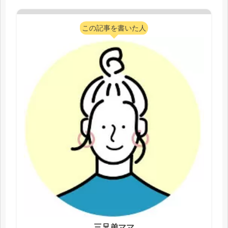
c
i
n
t
p
e
t
e
e
y
この記事を書いた人
b
t
n
L
o
e
a
i
o
r
n
k
k
三兄弟ママ