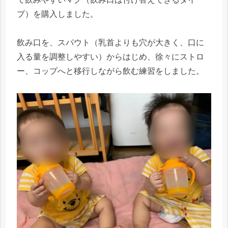
プ）を購入しました。
飲み口を、スパウト（乳首よりも穴が大きく、口に
入る量を調整しやすい）からはじめ、徐々にストロ
ー、コップへと移行しながら飲む練習をしました。