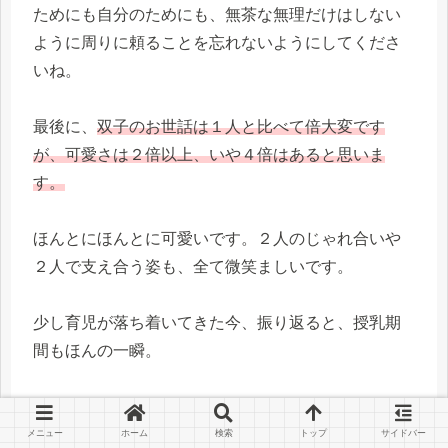
ためにも自分のためにも、無茶な無理だけはしない
ように周りに頼ることを忘れないようにしてくださ
いね。
最後に、
双子のお世話は１人と比べて倍大変です
が、可愛さは２倍以上、いや４倍はあると思いま
す。
ほんとにほんとに可愛いです。２人のじゃれ合いや
２人で支え合う姿も、全て微笑ましいです。
少し育児が落ち着いてきた今、振り返ると、授乳期
間もほんの一瞬。
ぜひ、授乳を含む貴重な育児を楽しみながら、双子
ちゃんの成長を楽しんでくださいね。
メニュー
ホーム
検索
トップ
サイドバー