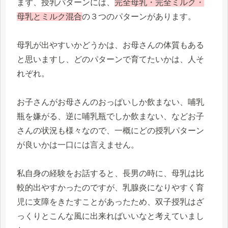
まず、授乳パターンには、
完全母乳・完全ミルク・
母乳とミルク混合
の３つのパターンがあります。
母乳が出やすいかどうかは、お母さんの体質もある
と思いますし、どのパターンで育てたいかは、人そ
れぞれ。
お子さんがお母さんのおっぱいしか飲まない、哺乳
瓶を嫌がる、逆に哺乳瓶でしか飲まない、などお子
さんの状況も様々なので、一概にどの授乳パターン
が良いかは一口には言えません。
私自身の経験をお話すると、長男の時に、母乳は比
較的出やすかったのですが、乳腺炎になりやすく育
児に支障をきたすことがあったため、双子授乳はざ
っくりとこんな風に出来ればいいなと考えていまし