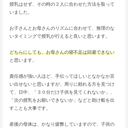
授乳はせず、その時の２人に合わせた方法を取って
いました。
お子さんとお母さんのリズムに合わせて、無理のな
いタイミングで授乳が行えると良いと思います。
どちらにしても、お母さんの寝不足は回避できない
と思います。
責任感が強い人ほど、手伝ってほしいとなかなか言
い出せないと思いますが、周りに頼れる方を見つけ
て、日中、「３０分だけ子供を見てくれないか」、
「次の授乳をお願いできないか」などと助け船を出
すことも大事です。
産後の母体は、かなり疲弊していますので、子供の