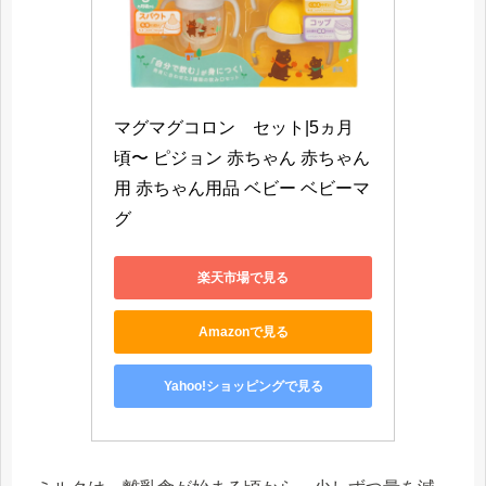
マグマグコロン　セット|5ヵ月
頃〜 ピジョン 赤ちゃん 赤ちゃん
用 赤ちゃん用品 ベビー ベビーマ
グ
楽天市場で見る
Amazonで見る
Yahoo!ショッピングで見る