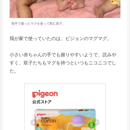
両手で握ったマグを使って飲む双子。
我が家で使っていたのは、ピジョンのマグマグ。
小さい赤ちゃんの手でも握りやすいようで、読みや
すく、双子たちもマグを持つといつもニコニコでし
た。