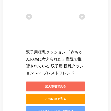
双子用授乳クッション 「赤ちゃ
んの為に考えられた」産院で推
奨されている 双子用 授乳クッシ
ョン マイブレストフレンド 
楽天市場で見る
Amazonで見る