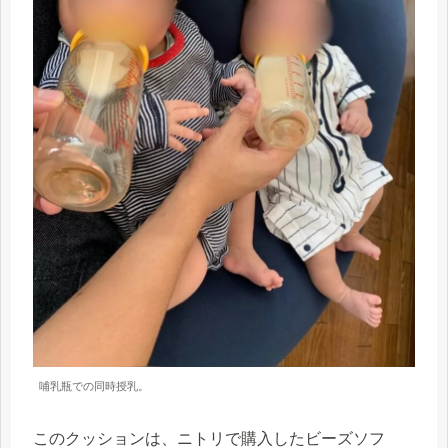
哺乳瓶での同時授乳。
このクッションは、ニトリで購入したビーズソフ