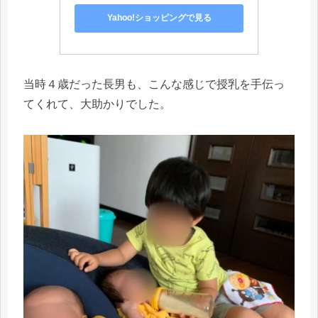
Yahoo!ショッピングで見る
当時４歳だった長男も、こんな感じで授乳を手伝っ
てくれて、大助かりでした。