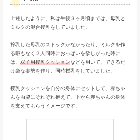
上述したように、私は生後３ヶ月頃までは、母乳と
ミルクの混合授乳をしていました。
搾乳した母乳のストックがなかったり、ミルクを作
る暇もなく２人同時におっぱいを欲しがった時に
は、
双子用授乳クッション
などを用いて、できるだ
け楽な姿勢を作り、同時授乳をしていました。
授乳クッションを自分の身体にセットして、赤ちゃ
んを両脇にそれぞれ抱えて、下から赤ちゃんの身体
を支えてもらうイメージです。