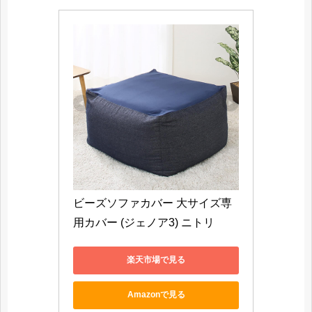
ビーズソファカバー 大サイズ専
用カバー (ジェノア3) ニトリ 
楽天市場で見る
Amazonで見る