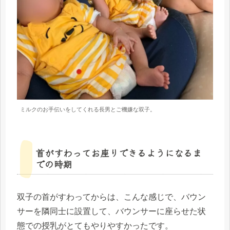
ミルクのお手伝いをしてくれる長男とご機嫌な双子。
首がすわってお座りできるようになるま
での時期
双子の首がすわってからは、こんな感じで、バウン
サーを隣同士に設置して、バウンサーに座らせた状
態での授乳がとてもやりやすかったです。