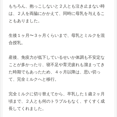
もちろん、抱っこしないと２人とも泣き止まない時
は、２人を両脇にかかえて、同時に母乳を与えるこ
ともありました。
生後１ヶ月〜３ヶ月くらいまで、母乳とミルクを混
合授乳。
産後、免疫力が低下しているせいか体調も不安定な
ことが多かったり、寝不足や育児疲れも溜まってき
た時期でもあったため、４ヶ月以降は、思い切っ
て、完全ミルクへと移行。
完全ミルクに切り替えてから、卒乳した１歳２ヶ月
頃まで、２人とも何のトラブルもなく、すくすく成
長してくれました。