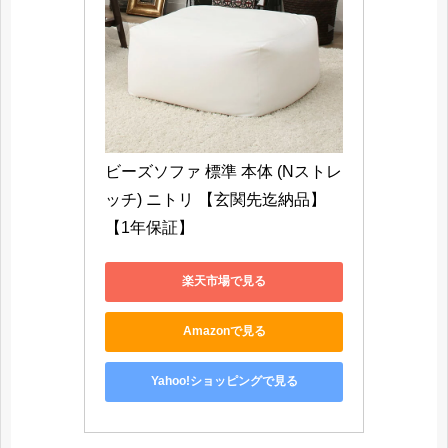
ビーズソファ 標準 本体 (Nストレ
ッチ) ニトリ 【玄関先迄納品】 
【1年保証】
楽天市場で見る
Amazonで見る
Yahoo!ショッピングで見る