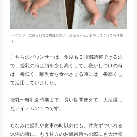
バウンサーに揺られてご機嫌な双子。お兄ちゃんがあやしてくれて有り難
い。
こちらのバウンサーは、角度も３段階調整できるの
で、授乳の時は頭を少し高くして、寝かしつけの時
は一番低く、離乳食を食べさせる時には一番高くし
て活用していました。
授乳〜離乳食時期まで、長い期間使えて、大活躍し
たアイテムの１つです。
ちなみに授乳や食事の時以外にも、片方ずついれる
沐浴の時に、もう片方のお風呂待ちの際にも大活躍