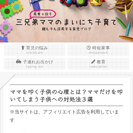
育児の悩み
時短家事
childcare
housework
子連れお出かけ
教育
going out
education
ママを叩く子供の心理とは？ママだけを叩
いてしまう子供への対処法３選
※当サイトは、アフィリエイト広告を利用していま
す