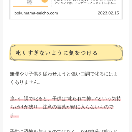
クションでは、アンガーマネジメントによるイ
ライラを抑える方法を身につけて、１日でも多
く子供と笑顔で過ごせるようなヒントを提示し
bokumama-seicho.com
2023.02.15
ています。三兄弟・双子ママの”親と子が成長す
る”育児ブログ、ぜひご覧ください。
叱りすぎないように気をつける
無理やり子供を従わせようと強い口調で叱るにはよ
くありません。
強い口調で叱ると、子供は”叱られて怖い”という気持
ちだけが残り、注意の言葉が頭に入らないもので
す。
子供に恐怖を与えるのではなく、なぜ自分は叱られ