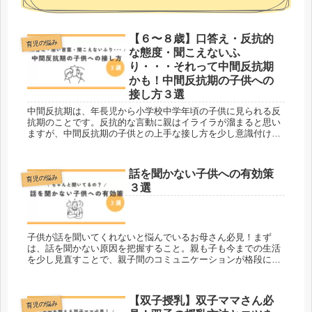
【６〜８歳】口答え・反抗的
育児の悩み
な態度・聞こえないふ
り・・・それって中間反抗期
かも！中間反抗期の子供への
接し方３選
中間反抗期は、年長児から小学校中学年頃の子供に見られる反
抗期のことです。反抗的な言動に親はイライラが溜まると思い
ますが、中間反抗期の子供との上手な接し方を少し意識付ける
だけで、心が軽くなります。子供の反抗的な態度に頭を悩ませ
ているお母さんに、ぜひ読んで頂きたいです。当ブログは、三
兄弟・双子ママの”親も子も成長する育児ブログ”です。育児の
話を聞かない子供への有効策
悩み、時短家事、子供とのお出かけなど、育児家事のおすすめ
育児の悩み
３選
情報を発信しています。
子供が話を聞いてくれないと悩んでいるお母さん必見！まず
は、話を聞かない原因を把握すること。親も子も今までの生活
を少し見直すことで、親子間のコミュニケーションが格段に良
くなり、悩みが１つ解決するかもしれません。当ブログは、三
兄弟・双子ママの”親も子も成長する”をテーマにした育児ブロ
グです。
【双子授乳】双子ママさん必
育児の悩み