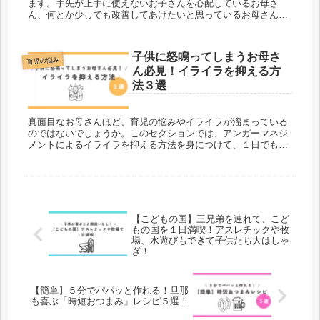
ます。手先が上手に使えないお子さんを心配しているお母さ
ん、何とか少しでも改善してあげたいと思っているお母さん、
是非読んでいただきたいです。当ブログは、三兄弟・双子ママ
の”親も子も成長する”育児ブログです。育児の悩みをはじめ、
時短家事や子供とのおでかけなど育児家事のおすすめ情報を発
子供に怒鳴ってしまうお母さ
信しています。
育児の悩み
ん必見！イライラを抑える方
法３選
真面目なお母さんほど、育児の悩みやイライラが溜まっている
のではないでしょうか。このセクションでは、アンガーマネジ
メントによるイライラを抑える方法を身につけて、１日でも多
く子供と笑顔で過ごせるようなヒントを提示しています。三兄
弟・双子ママの”親と子が成長する”育児ブログ、ぜひご覧くだ
さい。
【こどもの国】三兄弟を連れて、こど
もの国を１日満喫！アスレチックや牧
場、水遊びもできて子供たち大はしゃ
ぎ！
【簡単】５分でパパッと作れる！旦那
も喜ぶ「時短おつまみ」レシピ５選！