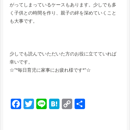
がってしまっているケースもあります。少しでも多
く子供との時間を作り、親子の絆を深めていくこと
も大事です。
少しでも読んでいただいた方のお役に立てていれば
幸いです。
☆°*毎日育児に家事にお疲れ様です*°☆
F
T
L
H
C
共
a
w
i
a
o
有
c
i
n
t
p