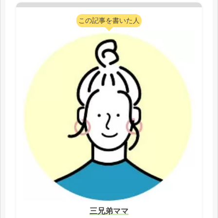
e
t
e
e
y
この記事を書いた人
b
t
n
L
o
e
a
i
o
r
n
k
k
三兄弟ママ