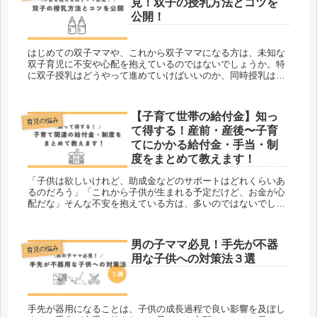
見！双子の授乳方法とコツを
公開！
はじめての双子ママや、これから双子ママになる方は、未知な
双子育児に不安や心配を抱えているのではないでしょうか。特
に双子授乳はどうやって進めていけばいいのか、同時授乳はで
きるのかなど心配ごとは尽きないと思います。今回は、私自身
が実際に経験した双子授乳の具体的な方法をご紹介します。当
ブログは、育児の悩みを中心に、子連れおでかけや教育、時短
【子育て世帯の給付金】知っ
家事など、育児家事のおすすめ情報を発信しています。
育児の悩み
て得する！産前・産後〜子育
てにかかる給付金・手当・制
度をまとめて教えます！
「子供は欲しいけれど、助成金などのサポートはどれくらいあ
るのだろう」「これから子供が生まれる予定だけど、お金が心
配だな」そんな不安を抱えている方は、多いのではないでしょ
うか。産前・産後〜子育てまでにかかる給付金や支援制度につ
いてまとめてご説明します！知っておいて損はなし！働くお母
さんにも必見の内容です。当ブログは、双子・三兄弟ママの”親
男の子ママ必見！手先が不器
も子も成長する”育児ブログです。育児の悩みに加えて、時短家
育児の悩み
用な子供への対策法３選
電や幼児教育など、育児家事のおすすめ情報を発信していま
す。
手先が器用になることは、子供の成長過程で良い影響を及ぼし