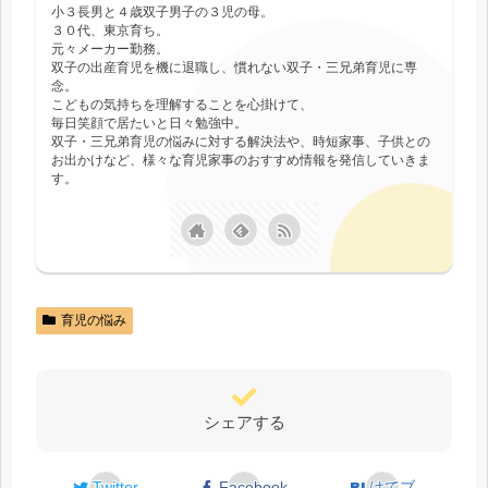
小３長男と４歳双子男子の３児の母。
３０代、東京育ち。
元々メーカー勤務。
双子の出産育児を機に退職し、慣れない双子・三兄弟育児に専
念。
こどもの気持ちを理解することを心掛けて、
毎日笑顔で居たいと日々勉強中。
双子・三兄弟育児の悩みに対する解決法や、時短家事、子供との
お出かけなど、様々な育児家事のおすすめ情報を発信していきま
す。
育児の悩み
シェアする
Twitter
Facebook
はてブ