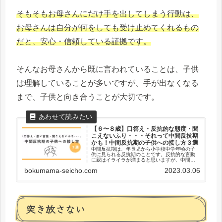
そもそもお母さんにだけ手を出してしまう行動は、
お母さんは自分が何をしても受け止めてくれるもの
だと、安心・信頼している証拠です。
そんなお母さんから既に言われていることは、子供
は理解していることが多いですが、手が出なくなる
まで、子供と向き合うことが大切です。
【６〜８歳】口答え・反抗的な態度・聞
こえないふり・・・それって中間反抗期
かも！中間反抗期の子供への接し方３選
中間反抗期は、年長児から小学校中学年頃の子
供に見られる反抗期のことです。反抗的な言動
に親はイライラが溜まると思いますが、中間反
抗期の子供との上手な接し方を少し意識付ける
bokumama-seicho.com
2023.03.06
だけで、心が軽くなります。子供の反抗的な態
度に頭を悩ませているお母さんに、ぜひ読んで
頂きたいです。当ブログは、三兄弟・双子ママ
の”親も子も成長する育児ブログ”です。育児の悩
み、時短家事、子供とのお出かけなど、育児家
事のおすすめ情報を発信しています。
突き放さない